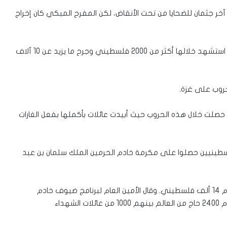
آخر جثمان للضحايا من تحت الأنقاض، لكن المفرح المبكي كان إخراج
وشنت إسرائيل حربا طاحنة على قطاع غزة في أيلول 2014 استشهد خلالها أكثر من 2000 فلسطيني وجرح ما يزيد عن 10 آلاف
حروب على غزة.
حصلت خلال هذه الحروب حيث أبيدت عائلات بأكملها بفعل الغارات
دية ضمن 1000 عائلة شهداء فلسطينيين حصلوا على مكرمة خادم الحرمين الملك سلمان بن عبد
وتنظم المكرمة منذ عدة سنوات واستفاد منها حتى اليوم 14 ألف فلسطيني. وقال الأمين العام لبرنامج ضيوف خادم
الحرمين عبدالله المدلج إن خادم الحرمين استضاف هذا العام 2400 حاج من العالم بينهم 1000 من عائلات الشهداء