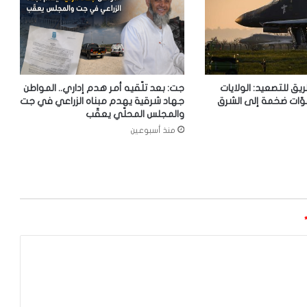
ريق للتصعيد: الولايات
جت: بعد تلّقيه أمر هدم إداري.. المواطن
وّات ضخمة إلى الشرق
جهاد شرقية يهدم مبناه الزراعي في جت
والمجلس المحلّي يعقّب
منذ أسبوعين