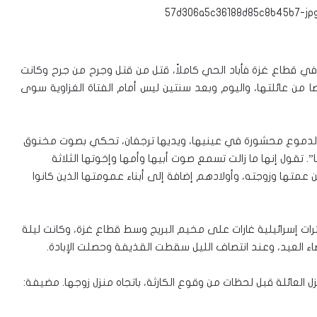
 أبوجبر في قطاع غزة فأباد الحي كاملاً، قتل من قتل وجرح من جرح وكانت
الأكبر هي التي أصابت عبير حيث فقدت ١٩ شخصا من عائلتها، واليوم وبعد سنتين ليس أمام الفتاة الغزاوية سوى
لدموع محشورة في عينيها، ويديها ترجفان، تحكي بصوت مخنوق
. تقول إنها ما زالت تسمع صوت أبيها وأمها وإخوتها الثلاثة
بن عمتها وزوجته، وأولادهم إضافة إلى أبناء عمومتها الذين كانوا
ي ليلة 29 يوليو 2014 حين شنت طائرات إسرائيلية غارات على مخيم البريج وسط قطاع غزة، وكانت ليلة
اء العيد، وعند انتصاف الليل سقطت القذيفة وحصلت الإبادة.
العائلة قبل لحظات من وقوع الكارثة، باتجاه منزل زوجها. مضيفة: