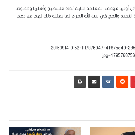
ئل أولها موقف المملكة الثابت تُجاه فلسطين وأهلها وخصوصا
ة التعبد والحج في بيت الله الحرام لما يمثله ذلك لهم من دعم
بينتيريست
‏Reddit
‏VKontakte
مشاركة عبر البريد
طباعة