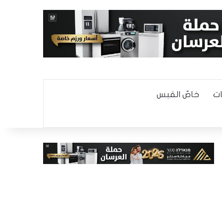
ت
خاصّ القبس