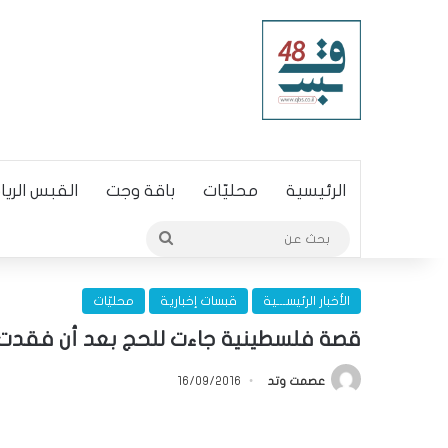
الرئيسية
محليّات
باقة وجت
القبس الري
بحث
عن
الأخبار الرئيســـية
قبسات إخبارية
محليّات
قصة فلسطينية جاءت للحج بعد أن فقدت 19 شخصاً من عائلته
عصمت وتد
16/09/2016