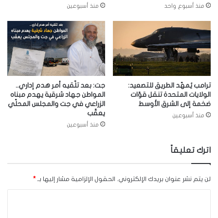
منذ أسبوع واحد
منذ أسبوعين
ترامب يُمهّد الطريق للتصعيد:
جت: بعد تلّقيه أمر هدم إداري..
الولايات المتحدة تنقل قوّات
المواطن جهاد شرقية يهدم مبناه
ضخمة إلى الشرق الأوسط
الزراعي في جت والمجلس المحلّي
يعقّب
منذ أسبوعين
منذ أسبوعين
اترك تعليقاً
لن يتم نشر عنوان بريدك الإلكتروني.
الحقول الإلزامية مشار إليها بـ
*
ا
ل