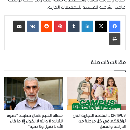
اسباب وظروف الوفاه والتحقيقات جاريه، فيما وتم كذلك توقيف
صاحب الشاحنه المشتبه للتحقيقات الجاريه.
لينكدإن
‏Tumblr
بينتيريست
‏Reddit
‏VKontakte
مشاركة عبر البريد
طباعة
مقالات ذات صلة
CAMPUS .. العلامة التجارية التي
مقالة الشيخ كمال خطيب: “دعوة
ترافقكم في كل مرحلة من
للثبات: لا والله لا نقول إلا ما قال
الدراسة والعمل
الله لا نقيل ولا نحيد”