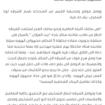
ووصل موقع وصحيفة القبس من المتحدثه باسم الشرطه لوبا
السمري، بيان جاء فيه:
“في ساعات الليله الماضيه ونحو ساعات الفجر استلمت الشرطه
اخطار من صاحب شاحنه سكان بلدة “بيت العزاري ” بالمركز في
منطقة رحوبوت مفاده محاولة 3 اشخاص مجهولي الهويه سرقة
شاحنته هناك ملاحظا بهم مقتربا مهددين اياه بعصا حديديه مما
دعاه الى اطلاق عيارات ناريه بالهواء لابعادهم عنه – وفقا لادعاءاته
هذا ومع هرع قوات من الشرطه الى المكان شارحه باعمال البحث
والتمشيط تم التوصل الى بقع دماء قادت الى حقل قريب حيث تم
العثور على جثه رجل ، على ما يبدو بنحو الثلاثينات من سنوات
العمر عربي الهويه ، والذي ما زال هو في عداد مجهول الهويه
وكذلك تفاصيل البينات الشخصيه الرسميه”.
هذا وتواصل الشرطه اعمال التشخيص مع التحقيق بكافة التفاصيل
والملابسات التي تتضمن تحويل الجثه لابو كبير للتشخيص وفحص