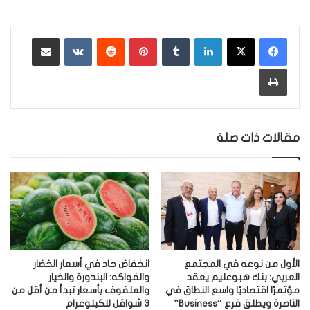
لينكدإن
‏Tumblr
بينتيريست
‏Reddit
‏VKontakte
مشاركة عبر البريد
طباعة
مقالات ذات صلة
الأول من نوعه في المجتمع
انخفاض حاد في أسعار الخضار
العربي: بنك هبوعليم يعقد
والفواكه: البندورة والخيار
مؤتمرًا اقتصاديًا واسع النطاق في
والملفوف بأسعار تبدأ من أقل من
الناصرة ويطلق فرع “Business”
3 شواقل للكيلوغرام