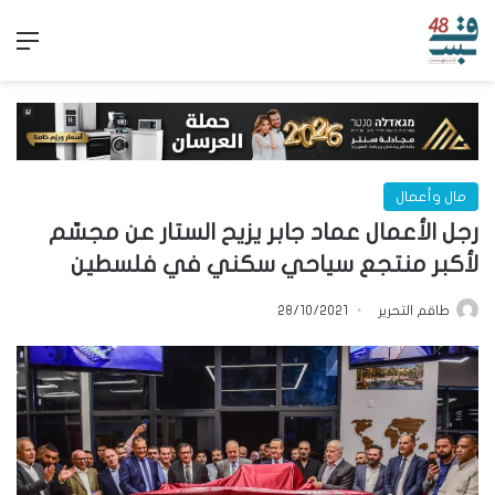
الق
مال وأعمال
رجل الأعمال عماد جابر يزيح الستار عن مجسّم
لأكبر منتجع سياحي سكني في فلسطين
طاقم التحرير
28/10/2021