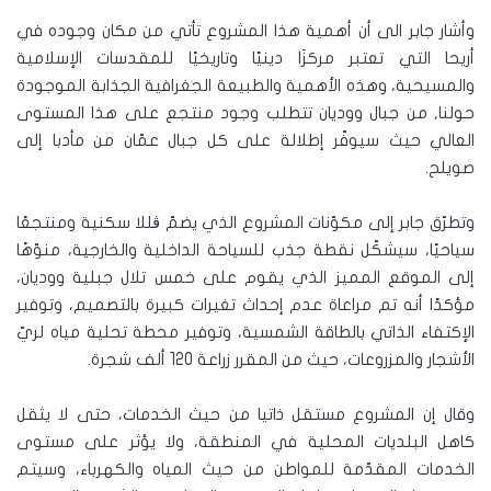
وأشار جابر الى أن أهمية هذا المشروع تأتي من مكان وجوده في
أريحا التي تعتبر مركزَا دينيًا وتاريخيًا للمقدسات الإسلامية
والمسيحية، وهذه الأهمية والطبيعة الجغرافية الجذابة الموجودة
حولنا, من جبال ووديان تتطلب وجود منتجع على هذا المستوى
العالي حيث سيوفّر إطلالة على كل جبال عمّان من مأدبا إلى
صويلح.
وتطرّق جابر إلى مكوّنات المشروع الذي يضمّ ڤللا سكنية ومنتجعًا
سياحيًا، سيشكّل نقطة جذب للسياحة الداخلية والخارجية، منوّهًا
إلى الموقع المميز الذي يقوم على خمس تلال جبلية ووديان،
مؤكدًا أنه تم مراعاة عدم إحداث تغيرات كبيرة بالتصميم، وتوفير
الإكتفاء الذاتي بالطاقة الشمسية، وتوفير محطة تحلية مياه لريّ
الأشجار والمزروعات، حيث من المقرر زراعة 120 ألف شجرة.
وقال إن المشروع مستقل ذاتيا من حيث الخدمات، حتى لا يثقل
كاهل البلديات المحلية في المنطقة، ولا يؤثر على مستوى
الخدمات المقدّمة للمواطن من حيث المياه والكهرباء، وسيتم